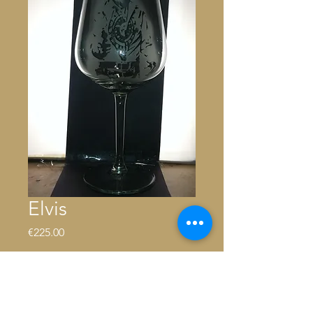
Elvis
Price
€225.00
Out of Stock
2 Verre à vin rouge