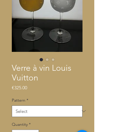
Verre à vin Louis
Vuitton
Price
€325.00
Pattern
*
Quantity
*