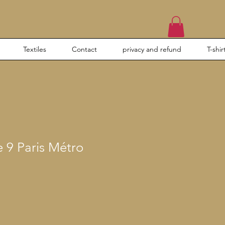
Textiles
Contact
privacy and refund
T-shir
 9 Paris Métro