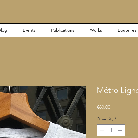
Blog
Events
Publications
Works
Bouteilles
Métro Ligne
Price
€60.00
Quantity
*