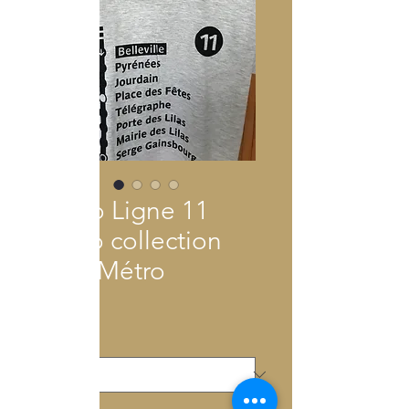
Métro Ligne 11
mono collection
Paris Métro
Price
€60.00
Size
*